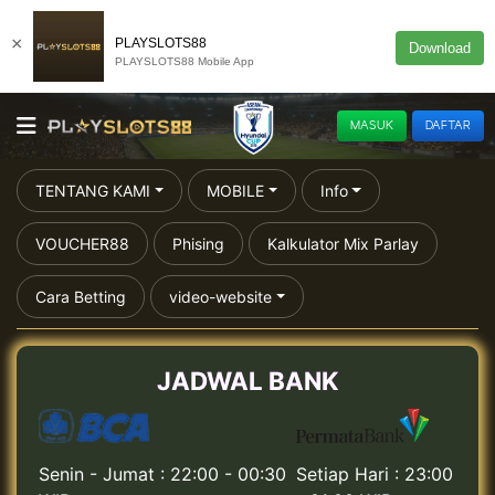
×
PLAYSLOTS88
Download
PLAYSLOTS88 Mobile App
MASUK
DAFTAR
TENTANG KAMI
MOBILE
Info
VOUCHER88
Phising
Kalkulator Mix Parlay
Cara Betting
video-website
JADWAL BANK
Setiap Hari : 23:00
Senin - Jumat : 22:00 - 00:30