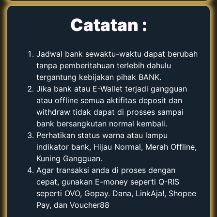
Catatan :
Jadwal bank sewaktu-waktu dapat berubah
tanpa pemberitahuan terlebih dahulu
tergantung kebijakan pihak BANK.
Jika bank atau E-Wallet terjadi gangguan
atau offline semua aktifitas deposit dan
withdraw tidak dapat di prosses sampai
bank bersangkutan normal kembali.
Perhatikan status warna atau lampu
indikator bank, Hijau Normal, Merah Offline,
Kuning Gangguan.
Agar transaksi anda di proses dengan
cepat, gunakan E-money seperti Q-RIS
seperti OVO, Gopay. Dana, LinkAja!, Shopee
Pay, dan Voucher88