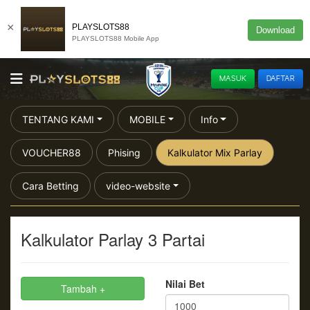
×
PLAYSLOTS88
Download
PLAYSLOTS88 Mobile App
MASUK
DAFTAR
TENTANG KAMI
MOBILE
Info
VOUCHER88
Phising
Kalkulator Mix Parlay
Cara Betting
video-website