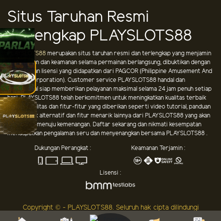
Situs Taruhan Resmi
Terlengkap PLAYSLOTS88
PLAYSLOTS88
merupakan situs taruhan resmi dan terlengkap yang menjamin
kenyamanan dan keamanan selama permainan berlangsung, dibuktikan dengan
legalitas dan lisensi yang didapatkan dari PAGCOR (Philippine Amusement And
Gaming Corporation). Customer service PLAYSLOTS88 handal dan
profesional siap memberikan pelayanan maksimal selama 24 jam penuh setiap
hari. PLAYSLOTS88 telah berkomitmen untuk meningkatkan kualitas terbaik
melalui fasilitas dan fitur-fitur yang diberikan seperti video tutorial, panduan
betting, link alternatif dan fitur menarik lainnya dari PLAYSLOTS88 yang akan
membantu menuju kemenangan. Daftar sekarang dan nikmati kesempatan
mendapatkan pengalaman seru dan menyenangkan bersama PLAYSLOTS88 .
Dukungan Perangkat :
Keamanan Terjamin :
Lisensi :
Copyright © - PLAYSLOTS88. Seluruh hak cipta dilindungi