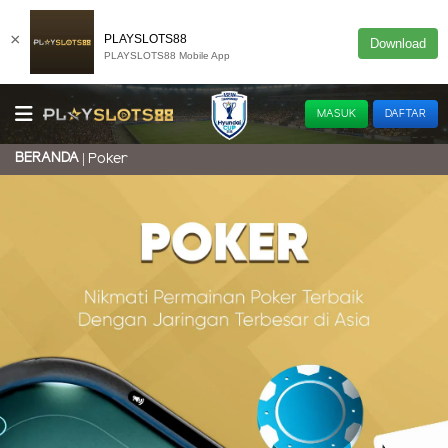
×
PLAYSLOTS88
Download
PLAYSLOTS88 Mobile App
MASUK
DAFTAR
BERANDA
Poker